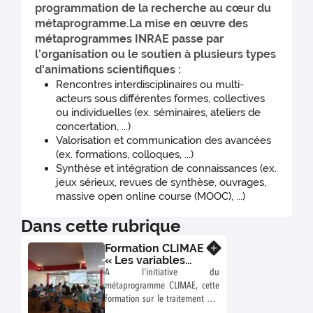
programmation de la recherche au cœur du
métaprogramme.La mise en œuvre des
métaprogrammes INRAE passe par
l’organisation ou le soutien à plusieurs types
d'animations scientifiques :
Rencontres interdisciplinaires ou multi-
acteurs sous différentes formes, collectives
ou individuelles (ex. séminaires, ateliers de
concertation, ...)
Valorisation et communication des avancées
(ex. formations, colloques, ...)
Synthèse et intégration de connaissances (ex.
jeux sérieux, revues de synthèse, ouvrages,
massive open online course (MOOC), ...)
Dans cette rubrique
Formation CLIMAE
En savoir plus
« Les variables
climatiques pour
A l'initiative du
l’analyse des
métaprogramme CLIMAE, cette
processus
formation sur le traitement des
biologiques et
données climatiques s’adresse à