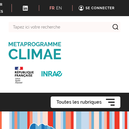
ER
FR
EN
SE CONNECTER
ÉS
Tapez
ici
votre
recherche
Toutes les rubriques