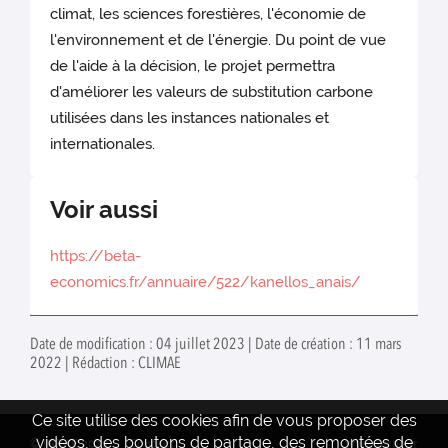
climat, les sciences forestières, l'économie de
l'environnement et de l'énergie. Du point de vue
de l'aide à la décision, le projet permettra
d'améliorer les valeurs de substitution carbone
utilisées dans les instances nationales et
internationales.
Voir aussi
https://beta-
economics.fr/annuaire/522/kanellos_anais/
Date de modification : 04 juillet 2023 | Date de création : 11 mars
2022 | Rédaction : CLIMAE
Ce site utilise des cookies afin de vous proposer des
vidéos, des boutons de partage, des remontées de
© INRAE 2022
Contact
www.inrae.fr