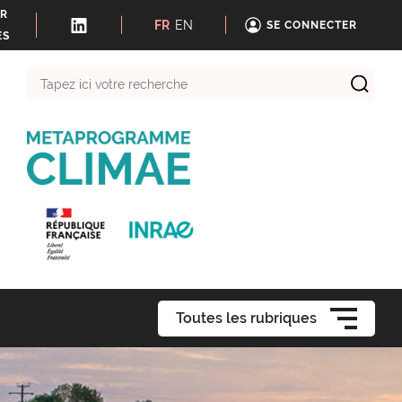
ER
FR
EN
SE CONNECTER
ÉS
Tapez
ici
votre
recherche
Toutes les rubriques