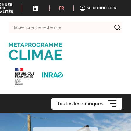
BONNER
FR
UX
SE CONNECTER
ALITÉS
Tapez
ici
votre
recherche
Toutes les rubriques